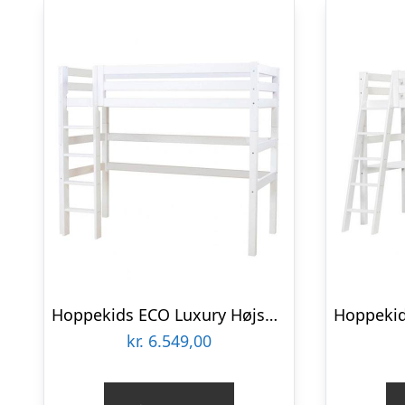
Hoppekids ECO Luxury Højseng med stige : Erling Christensen Møbler
kr.
6.549,00