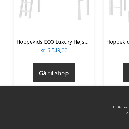
Hoppekids ECO Luxury Højseng med skrå stige : Erling Christensen Møbler
kr.
6.549,00
Gå til shop
Dette web
a