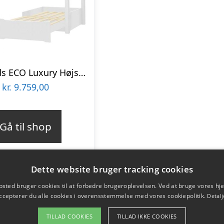
Hoppekids ECO Luxury Højseng med hjørnebord og lounge modul – 90×200 cm : Erling Christensen Møbler
kr.
9.759,00
Gå til shop
Dette website bruger tracking cookies
sted bruger cookies til at forbedre brugeroplevelsen. Ved at bruge vores 
ccepterer du alle cookies i overensstemmelse med vores cookiepolitik.
Detalj
TILLAD COOKIES
TILLAD IKKE COOKIES