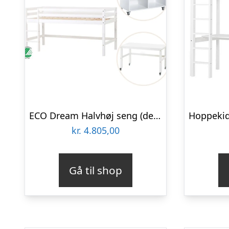
ECO Dream Halvhøj seng (delbar) hvid, med rumdeler og skrivebord
kr.
4.805,00
Gå til shop