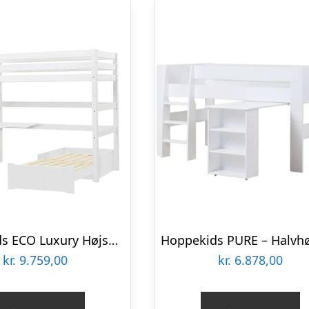
Hoppekids ECO Luxury Højseng med hjørnebord, lounge modul og skrå stige – 90×200 cm : Erling Christensen Møbler
kr.
9.759,00
kr.
6.878,00