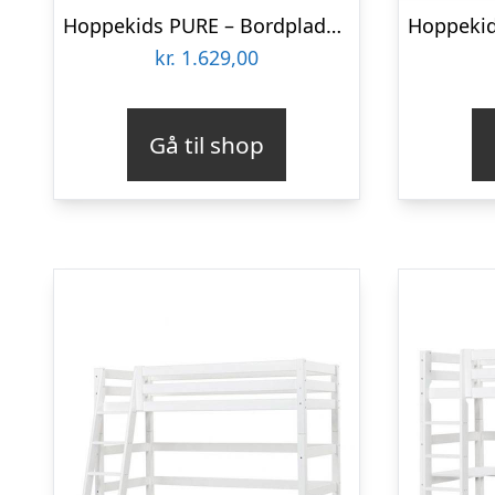
Hoppekids PURE – Bordplade til PURE Halvhøj Seng – Hvid
kr.
1.629,00
Gå til shop