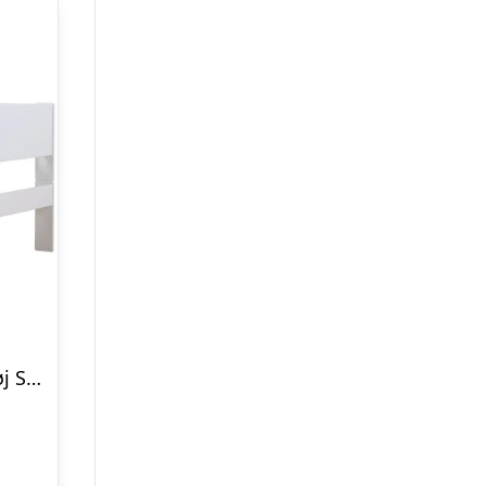
Hoppekids PURE – Halvhøj Seng m. Skrivebord – 90×200 cm – Hvid