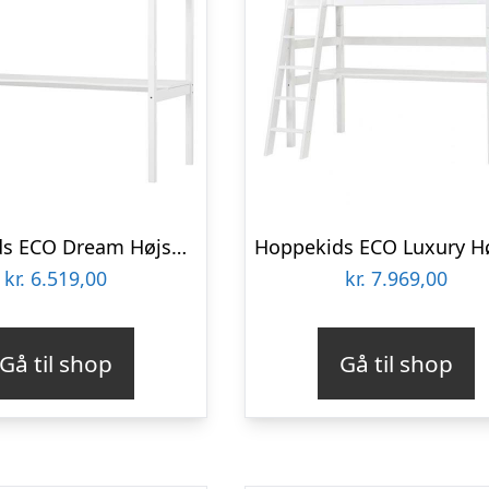
Hoppekids ECO Dream Højseng med bordplade – 90×200 cm : Erling Christensen Møbler
kr.
6.519,00
kr.
7.969,00
Gå til shop
Gå til shop