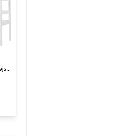
Hoppekids ECO Luxury Højseng med skrå stige og bordplade : Erling Christensen Møbler